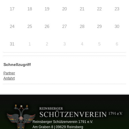
17
18
19
20
21
22
23
24
25
26
27
28
29
30
31
1
2
3
4
5
6
Schnellzugriff
Partner
Anfahrt
Reinsberger Schützenverein 1791 e.V.
Am Graben 8 | 09629 Reinsberg