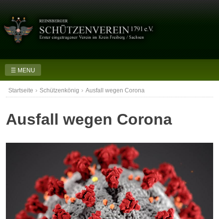
Skip
to
content
☰ MENU
›
›
Startseite
Schützenkönig
Ausfall wegen Corona
Ausfall wegen Corona