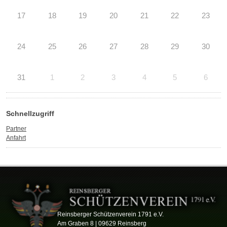
17
18
19
20
21
22
23
24
25
26
27
28
29
30
31
1
2
3
4
5
6
Schnellzugriff
Partner
Anfahrt
Reinsberger Schützenverein 1791 e.V.
Am Graben 8 | 09629 Reinsberg