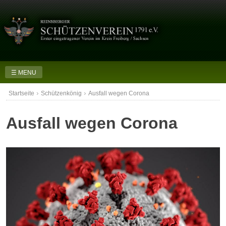
Skip
to
content
☰ MENU
›
›
Startseite
Schützenkönig
Ausfall wegen Corona
Ausfall wegen Corona