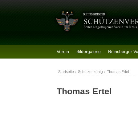
Skip
to
content
Verein
Bildergalerie
Reinsberger V
›
›
Startseite
Schützenkönig
Thomas Ertel
Thomas Ertel