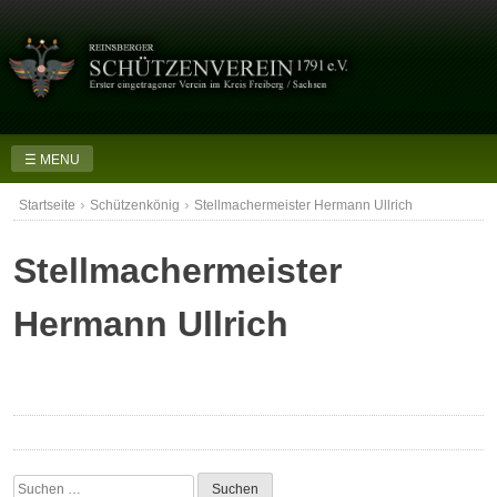
Skip
to
content
☰ MENU
›
›
Startseite
Schützenkönig
Stellmachermeister Hermann Ullrich
Stellmachermeister
Hermann Ullrich
Suchen