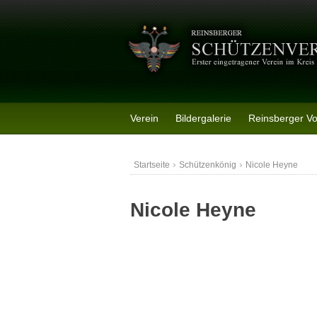
Skip
to
content
Verein
Bildergalerie
Reinsberger V
›
›
Startseite
Schützenkönig
Nicole Heyne
Nicole Heyne