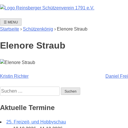
Skip
to
content
☰ MENU
Startseite
›
Schützenkönig
›
Elenore Straub
Elenore Straub
Beitragsnavigation
Kristin Richter
Daniel Frei
Suchen
nach:
Aktuelle Termine
25. Freizeit- und Hobbyschau