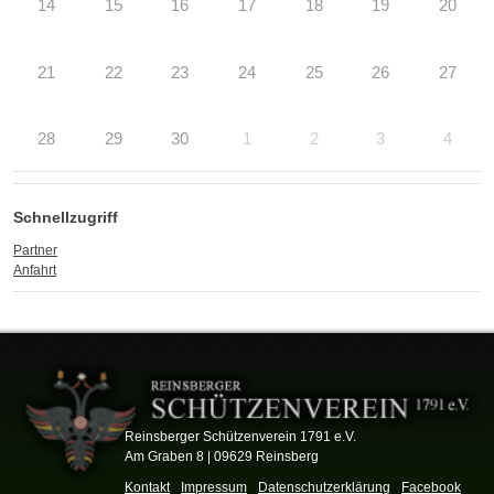
14
15
16
17
18
19
20
21
22
23
24
25
26
27
28
29
30
1
2
3
4
Schnellzugriff
Partner
Anfahrt
Reinsberger Schützenverein 1791 e.V.
Am Graben 8 | 09629 Reinsberg
Kontakt
Impressum
Datenschutzerklärung
Facebook