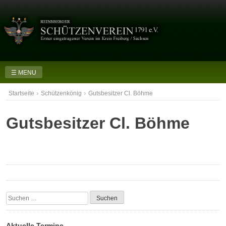
Skip
to
content
☰ MENU
›
›
Startseite
Schützenkönig
Gutsbesitzer Cl. Böhme
Gutsbesitzer Cl. Böhme
Suchen
nach:
Aktuelle Termine