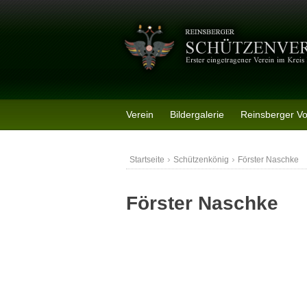
Skip
to
content
Verein
Bildergalerie
Reinsberger V
›
›
Startseite
Schützenkönig
Förster Naschke
Förster Naschke