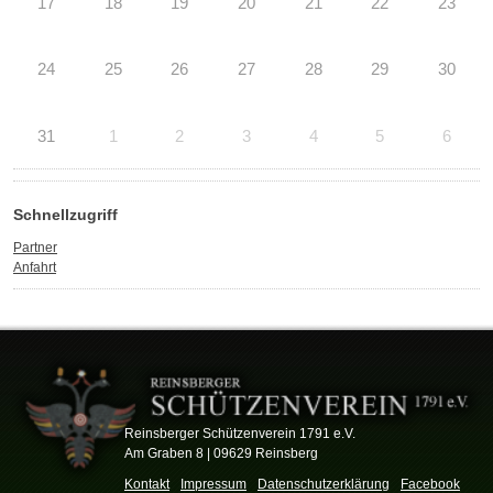
17
18
19
20
21
22
23
24
25
26
27
28
29
30
31
1
2
3
4
5
6
Schnellzugriff
Partner
Anfahrt
Reinsberger Schützenverein 1791 e.V.
Am Graben 8 | 09629 Reinsberg
Kontakt
Impressum
Datenschutzerklärung
Facebook