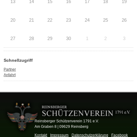
13
14
15
16
17
18
19
20
21
22
23
24
25
26
27
28
29
30
1
2
3
Schnellzugriff
Partner
Anfahrt
Reinsberger Schützenverein 1791 e.V.
Am Graben 8 | 09629 Reinsberg
Kontakt
Impressum
Datenschutzerklärung
Facebook