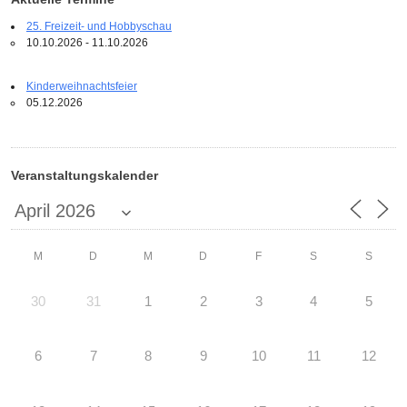
25. Freizeit- und Hobbyschau
10.10.2026 - 11.10.2026
Kinderweihnachtsfeier
05.12.2026
Veranstaltungskalender
M
D
M
D
F
S
S
30
31
1
2
3
4
5
6
7
8
9
10
11
12