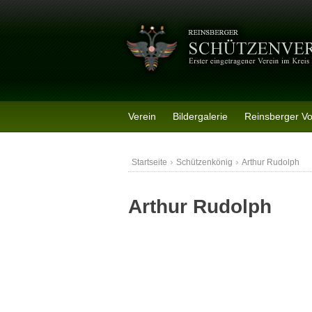
Skip
to
content
Verein
Bildergalerie
Reinsberger V
›
›
Startseite
Schützenkönig
Arthur Rudolph
Arthur Rudolph