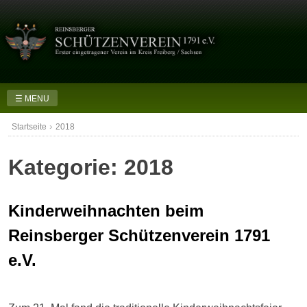
Skip
to
content
☰ MENU
›
Startseite
2018
Kategorie:
2018
Kinderweihnachten beim
Reinsberger Schützenverein 1791
e.V.