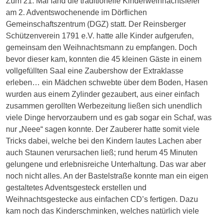
Zum 21. Mal fand die traditionelle Kinderweihnachtsfeier
am 2. Adventswochenende im Dörflichen
Gemeinschaftszentrum (DGZ) statt. Der Reinsberger
Schützenverein 1791 e.V. hatte alle Kinder aufgerufen,
gemeinsam den Weihnachtsmann zu empfangen. Doch
bevor dieser kam, konnten die 45 kleinen Gäste in einem
vollgefüllten Saal eine Zaubershow der Extraklasse
erleben… ein Mädchen schwebte über dem Boden, Hasen
wurden aus einem Zylinder gezaubert, aus einer einfach
zusammen gerollten Werbezeitung ließen sich unendlich
viele Dinge hervorzaubern und es gab sogar ein Schaf, was
nur „Neee“ sagen konnte. Der Zauberer hatte somit viele
Tricks dabei, welche bei den Kindern lautes Lachen aber
auch Staunen verursachen ließ; rund herum 45 Minuten
gelungene und erlebnisreiche Unterhaltung. Das war aber
noch nicht alles. An der Bastelstraße konnte man ein eigen
gestaltetes Adventsgesteck erstellen und
Weihnachtsgestecke aus einfachen CD’s fertigen. Dazu
kam noch das Kinderschminken, welches natürlich viele